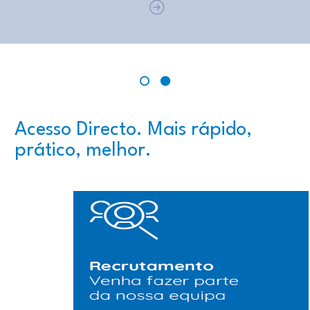
Prev
N
1
2
Acesso Directo. Mais rápido,
prático, melhor.