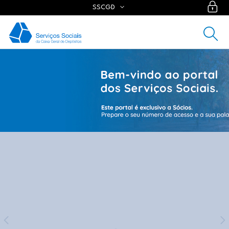
SSCGD
Recuperação de palavra-chave