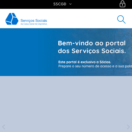
SSCGD
Recuperação de palavra-chave