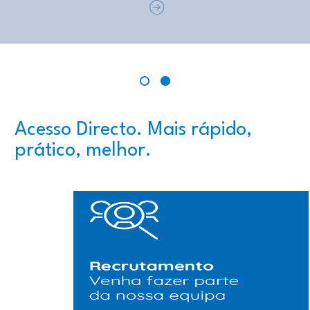
Prev
N
1
2
Acesso Directo. Mais rápido,
prático, melhor.